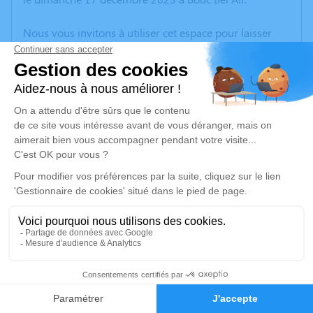
Nous vous invitons à utiliser cet espace pour laisser
vos condoléances, partager des photos souvenirs, une
anecdote ou exprimer vos pensées à travers des
poèmes ou des textes. Cet endroit est un lieu
d'expression dédié à honorer la mémoire d’Abdallah
LAHOUSSINE.
Un service de plantation d’arbre hommage est
disponible ici
.
Je rends hommage
Cérémonie religieuse
vendredi 22 décembre 2023 à 10h30
1
Église Saint Trophyme de Bormes-les-
Mimosas
Faire-part
Hommages
79 Rue CARNOT