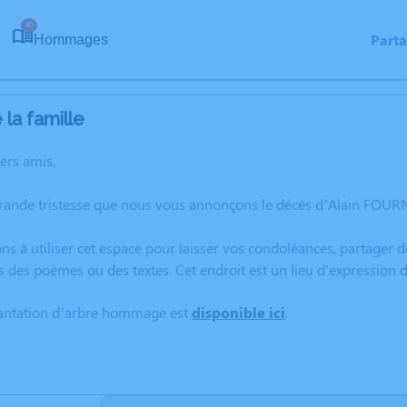
40
Part
Hommages
la famille
hers amis,
grande tristesse que nous vous annonçons le décès d’Alain FOU
ns à utiliser cet espace pour laisser vos condoléances, partager
s des poèmes ou des textes. Cet endroit est un lieu d'expressio
lantation d’arbre hommage est
disponible ici
.