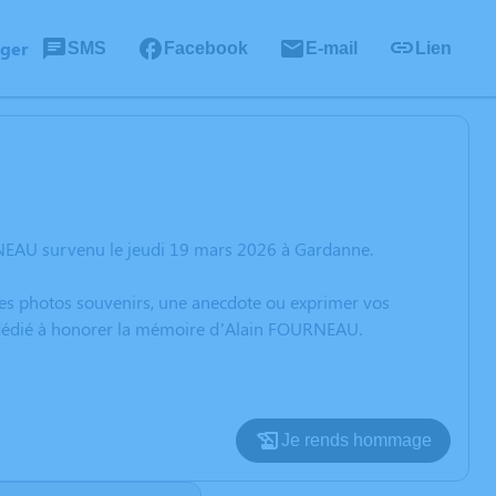
ager
SMS
Facebook
E-mail
Lien
RNEAU survenu le jeudi 19 mars 2026 à Gardanne.
 des photos souvenirs, une anecdote ou exprimer vos
n dédié à honorer la mémoire d’Alain FOURNEAU.
Je rends hommage