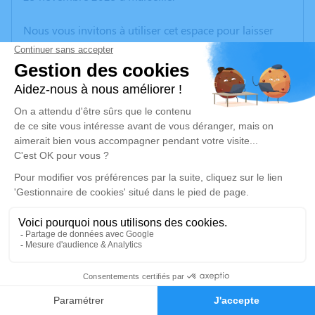
Nous vous invitons à utiliser cet espace pour laisser
vos condoléances, partager des photos souvenirs, une
anecdote ou exprimer vos pensées à travers des
poèmes ou des textes. Cet endroit est un lieu
d'expression dédié à honorer la mémoire d’Alain
GAUBERT.
Un service de plantation d’arbre hommage est
disponible ici
.
Je rends hommage
Crémation
mardi 02 décembre 2025 à 14h30
39
Crématorium de Provence et Parc Mémorial
de Provence d'Aix-en-Provence
Faire-part
Hommages
2370, Rue Claude Nicolas Ledoux