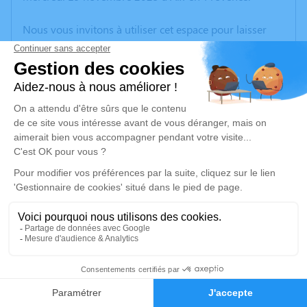
Nous vous invitons à utiliser cet espace pour laisser
vos condoléances, partager des photos souvenirs, une
anecdote ou exprimer vos pensées à travers des
poèmes ou des textes. Cet endroit est un lieu
d'expression dédié à honorer la mémoire d’Alain
THIRION.
Un service de plantation d’arbre hommage est
disponible ici
.
Je rends hommage
Crémation
mercredi 26 novembre 2025 à 09h30
4
Crématorium de Provence et Parc Mémorial
de Provence d'Aix-en-Provence
Faire-part
Hommages
2370, Rue Claude Nicolas Ledoux