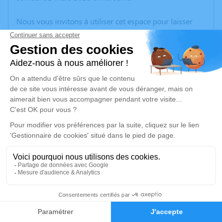
Nous vous invitons à utiliser cet espace pour laisser
vos condoléances, partager des photos souvenirs, une
anecdote ou exprimer vos pensées à travers des
poèmes ou des textes. Cet endroit est un lieu
d'expression dédié à honorer la mémoire d’Alain
MARTINEZ.
Un service de plantation d’arbre hommage est
disponible ici
.
Je rends hommage
Cérémonie religieuse
jeudi 06 mars 2025 à 10h00
1
Église Sainte - Marie de Gardanne
3 Bd Bontemps
Faire-part
Hommages
13120 Gardanne