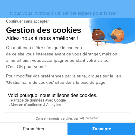
Nous vous invitons à utiliser cet espace pour laisser
vos condoléances, partager des photos souvenirs, une
anecdote ou exprimer vos pensées à travers des
poèmes ou des textes. Cet endroit est un lieu
d'expression dédié à honorer la mémoire d’Alfred
ROMAN.
Un service de plantation d’arbre hommage est
disponible ici
.
Je rends hommage
Cérémonie religieuse
mercredi 12 novembre 2025 à 09h30
25
Paroisse de Biver de Gardanne
188, Rue des Rosiers
Faire-part
Hommages
13120 Gardanne