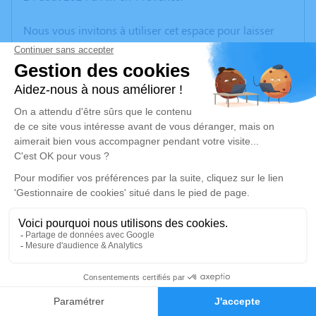
Nous vous invitons à utiliser cet espace pour laisser
vos condoléances, partager des photos souvenirs, une
anecdote ou exprimer vos pensées à travers des
poèmes ou des textes. Cet endroit est un lieu
d'expression dédié à honorer la mémoire d’André
BOUIX.
Un service de plantation d’arbre hommage est
disponible ici
.
Je rends hommage
Crémation
vendredi 30 août 2024 à 14h30
18
Crématorium de Provence et Parc Mémorial
de Provence d'Aix-en-Provence
Faire-part
Hommages
2370, Rue Claude Nicolas Ledoux