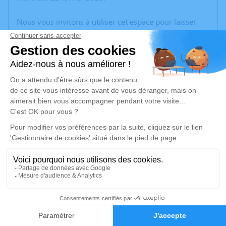
Nous vous invitons à utiliser cet espace pour laisser
vos condoléances, partager des photos souvenirs, une
anecdote ou exprimer vos pensées à travers des
poèmes ou des textes. Cet endroit est un lieu
d'expression dédié à honorer la mémoire d’André
PITZIANTI.
Un service de plantation d’arbre hommage est
disponible ici
.
Je rends hommage
Cérémonie religieuse
vendredi 28 février 2025 à 14h30
16
Église Sainte - Marie de Gardanne
3 Bd Bontemps
Faire-part
Hommages
13120 Gardanne