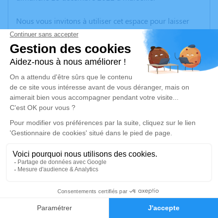
Nous vous invitons à utiliser cet espace pour laisser
vos condoléances, partager des photos souvenirs, une
anecdote ou exprimer vos pensées à travers des
poèmes ou des textes. Cet endroit est un lieu
d'expression dédié à honorer la mémoire d’Andrée
MEHELLEB.
Un service de plantation d’arbre hommage est
disponible ici
.
Je rends hommage
Inhumation
vendredi 23 décembre 2022 à 10h30
16
Cimetière d'Alleins
Avenue du 14 Juillet 1789
Faire-part
Hommages
13980 Alleins