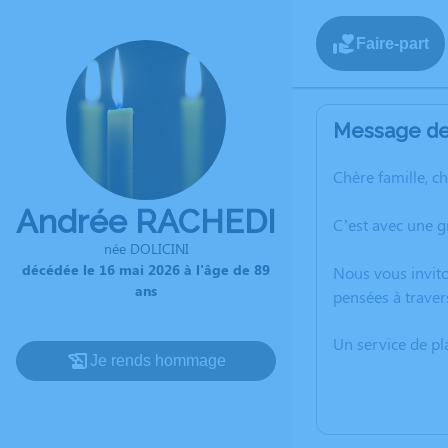
Faire-part
Message de 
Chère famille, c
Andrée RACHEDI
C’est avec une 
née DOLICINI
décédée le 16 mai 2026 à l'âge de 89
Nous vous invito
ans
pensées à traver
Un service de p
Je rends hommage