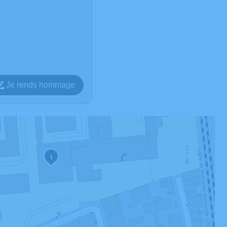
Je rends hommage
1