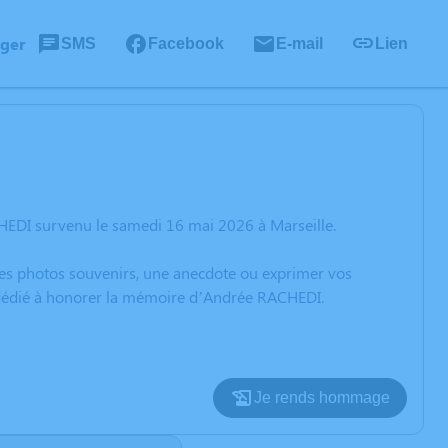
ager
SMS
Facebook
E-mail
Lien
HEDI survenu le samedi 16 mai 2026 à Marseille.
 des photos souvenirs, une anecdote ou exprimer vos
n dédié à honorer la mémoire d’Andrée RACHEDI.
Je rends hommage