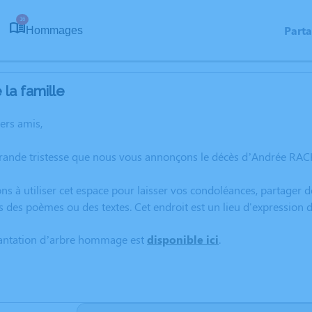
16
Part
Hommages
la famille
hers amis,
grande tristesse que nous vous annonçons le décès d’Andrée RAC
ns à utiliser cet espace pour laisser vos condoléances, partager
s des poèmes ou des textes. Cet endroit est un lieu d'expressio
lantation d’arbre hommage est
disponible ici
.