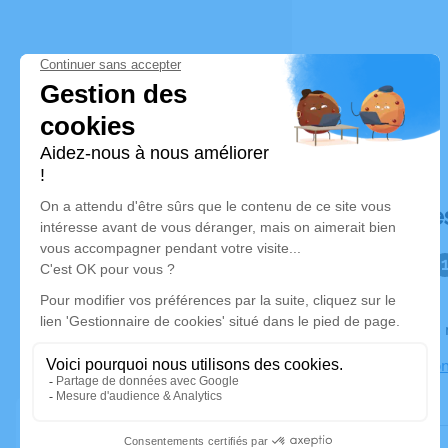
Déroulé de
Le lundi 1
Iml la Timon