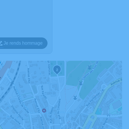
Je rends hommage
2