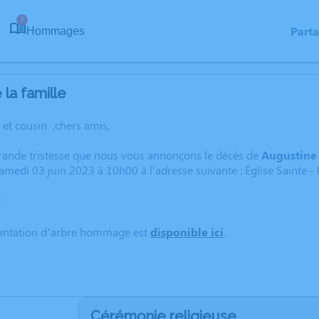
2
Part
Hommages
la famille
 et cousin ,chers amis,
grande tristesse que nous vous annonçons le décès de
Augustin
samedi 03 juin 2023 à 10h00 à l'adresse suivante : Église Sainte
d
lantation d’arbre hommage est
disponible ici
.
Cérémonie religieuse