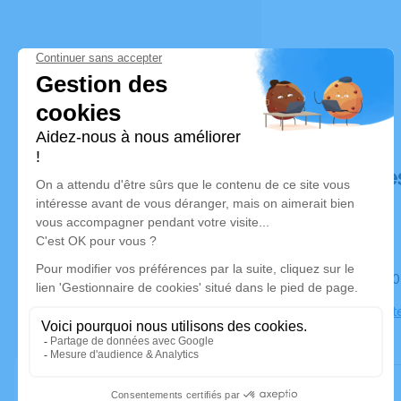
Déroulé de
Le samedi 
Église Sain