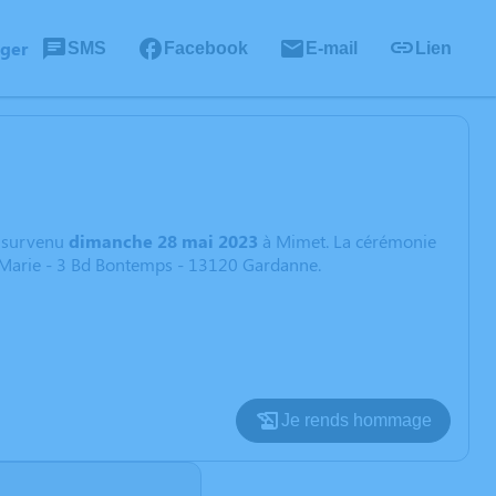
ager
SMS
Facebook
E-mail
Lien
e
survenu
dimanche 28 mai 2023
à Mimet. La cérémonie
 - Marie - 3 Bd Bontemps - 13120 Gardanne.
Je rends hommage