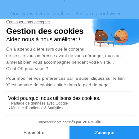
Nous vous invitons à utiliser cet espace pour laisser
vos condoléances, partager des photos souvenirs, une
anecdote ou exprimer vos pensées à travers des
poèmes ou des textes. Cet endroit est un lieu
d'expression dédié à honorer la mémoire de Beatrix
CORTI.
Un service de plantation d’arbre hommage est
disponible ici
.
Je rends hommage
Crémation
lundi 08 novembre 2021 à 10h00
7
Crématorium de Provence et Parc Mémorial
de Provence d'Aix-en-Provence
Faire-part
Hommages
2370, Rue Claude Nicolas Ledoux