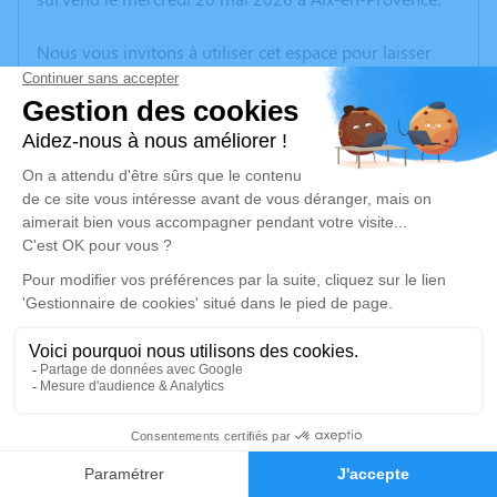
Nous vous invitons à utiliser cet espace pour laisser
vos condoléances, partager des photos souvenirs, une
anecdote ou exprimer vos pensées à travers des
poèmes ou des textes. Cet endroit est un lieu
d'expression dédié à honorer la mémoire de Catherine
HAMPARTZOUMIAN.
Un service de plantation d’arbre hommage est
disponible ici
.
Je rends hommage
Crémation
jeudi 28 mai 2026 à 14h00
42
Crématorium de Provence et Parc Mémorial
de Provence d'Aix-en-Provence
Faire-part
Hommages
2370, Rue Claude Nicolas Ledoux