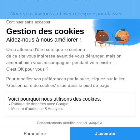
Nous vous invitons à utiliser cet espace pour laisser
vos condoléances, partager des photos souvenirs, une
anecdote ou exprimer vos pensées à travers des
poèmes ou des textes. Cet endroit est un lieu
d'expression dédié à honorer la mémoire de Célina
VIOU.
Un service de plantation d’arbre hommage est
disponible ici
.
Je rends hommage
Cérémonie religieuse
mardi 03 février 2026 à 10h00
14
Église Sainte - Marie de Gardanne
3 Bd Bontemps
Faire-part
Hommages
13120 Gardanne