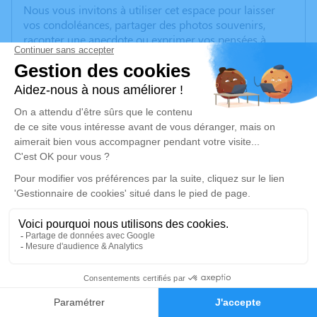
Nous vous invitons à utiliser cet espace pour laisser
vos condoléances, partager des photos souvenirs,
raconter une anecdote ou exprimer vos pensées à
travers un poème ou un texte. Cet espace est dédié à
honorer la mémoire de Christian DURIGNEUX. Par la
suite, il sera transformé en livre souvenir.
Votre présence à nos côtés sera pour nous le plus bel
hommage rendu à Christian.
Nous ne souhaitons ni fleurs ni plaques. Pour celles et
ceux qui souhaiteraient malgré tout faire un geste, une
participation libre aux frais des obsèques sera possible.
Une partie des dons sera également reversée à une
association de lutte contre le cancer. Vous pourrez
contribuer par l’intermédiaire d’une urne mise à
disposition le jour des obsèques ou via une cagnotte
accessible grâce au lien suivant :
https://www.onparticipe.fr/c/ChristianDURIGNEUX
79
Merci à tous, de la part de la famille de Christian.
Faire-part
Hommages