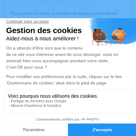
Nous vous invitons à utiliser cet espace pour laisser
vos condoléances, partager des photos souvenirs, une
anecdote ou exprimer vos pensées à travers des
poèmes ou des textes. Cet endroit est un lieu
d'expression dédié à honorer la mémoire de Christian
BONNEFOY.
Un service de plantation d’arbre hommage est
disponible ici
.
Je rends hommage
Cérémonie civile
mercredi 28 juillet 2021 à 16h30
10
Chambre Funéraire du Parc Mémorial de
Provence d'Aix-en-Provence
Faire-part
Hommages
2370, Rue Claude Nicolas Ledoux