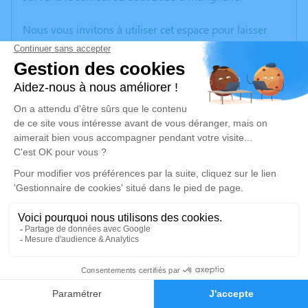
Nous vous invitons à utiliser cet espace pour laisser
vos condoléances, partager des photos souvenirs, une
anecdote ou exprimer vos pensées à travers des
poèmes ou des textes. Cet endroit est un lieu
d'expression dédié à honorer la mémoire de
Christophe ANTHOUARD.
Un service de plantation d’arbre hommage est
disponible ici
.
Je rends hommage
Crémation
samedi 09 août 2025 à 10h30
44
Crématorium de Provence et Parc Mémorial
de Provence d'Aix-en-Provence
Faire-part
Hommages
2370, Rue Claude Nicolas Ledoux