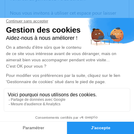
Nous vous invitons à utiliser cet espace pour laisser
vos condoléances, partager des photos souvenirs, une
anecdote ou exprimer vos pensées à travers des
poèmes ou des textes. Cet endroit est un lieu
d'expression dédié à honorer la mémoire de Clara
PROUVE.
Un service de plantation d’arbre hommage est
disponible ici
.
Je rends hommage
Crémation
mardi 30 juillet 2024 à 14h30
32
Crématorium de Provence et Parc Mémorial
de Provence d'Aix-en-Provence
Faire-part
Hommages
2370, Rue Claude Nicolas Ledoux