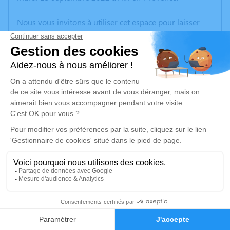
Nous vous invitons à utiliser cet espace pour laisser
vos condoléances, partager des photos souvenirs, une
anecdote ou exprimer vos pensées à travers des
poèmes ou des textes. Cet endroit est un lieu
d'expression dédié à honorer la mémoire de Claude
VINCENT.
Un service de plantation d’arbre hommage est
disponible ici
.
Je rends hommage
Cérémonie religieuse
vendredi 16 septembre 2022 à 10h00
15
Église Sainte - Marie de Gardanne
3 Bd Bontemps
Faire-part
Hommages
13120 Gardanne