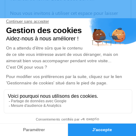
Nous vous invitons à utiliser cet espace pour laisser
vos condoléances, partager des photos souvenirs, une
anecdote ou exprimer vos pensées à travers des
poèmes ou des textes. Cet endroit est un lieu
d'expression dédié à honorer la mémoire de Claudette
LÉTOT.
Un service de plantation d’arbre hommage est
disponible ici
.
Je rends hommage
Cérémonie religieuse
mercredi 11 février 2026 à 15h00
31
Église Saint André de Bouc-Bel-Air
2, Rue Bourbon
Faire-part
Hommages
13320 Bouc-Bel-Air