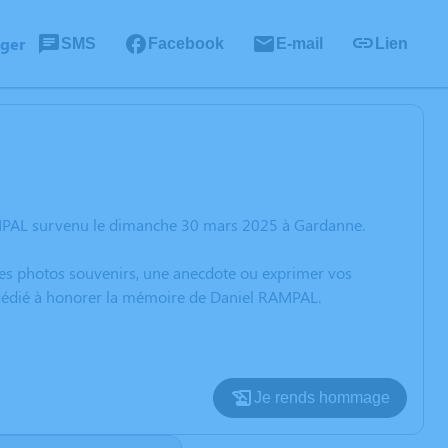
ager
SMS
Facebook
E-mail
Lien
AMPAL survenu le dimanche 30 mars 2025 à Gardanne.
 des photos souvenirs, une anecdote ou exprimer vos
n dédié à honorer la mémoire de Daniel RAMPAL.
Je rends hommage