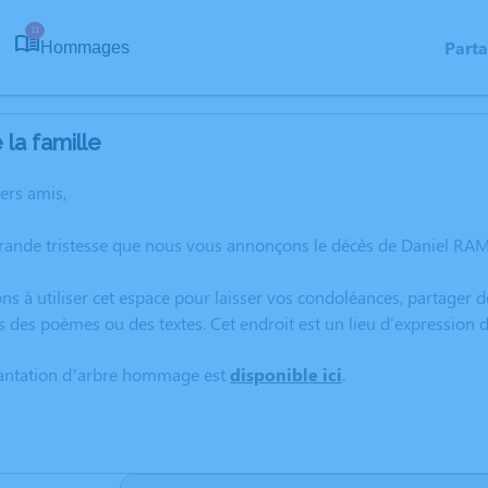
11
Part
Hommages
la famille
hers amis,
grande tristesse que nous vous annonçons le décès de Daniel R
ns à utiliser cet espace pour laisser vos condoléances, partager
s des poèmes ou des textes. Cet endroit est un lieu d'expressio
lantation d’arbre hommage est
disponible ici
.