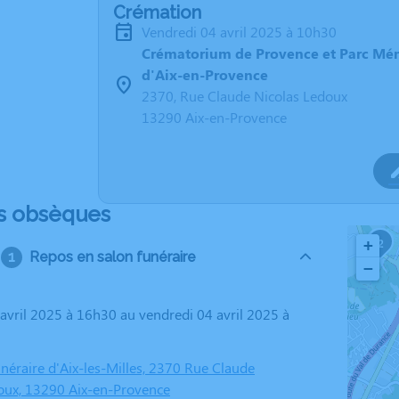
Crémation
vendredi 04 avril 2025 à 10h30
Crématorium de Provence et Parc Mé
d'Aix-en-Provence
2370, Rue Claude Nicolas Ledoux
13290 Aix-en-Provence
s obsèques
1
2
+
Repos en salon funéraire
−
éraire d'Aix-les-Milles, 2370 Rue Claude
oux, 13290 Aix-en-Provence