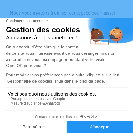
Nous vous invitons à utiliser cet espace pour laisser
vos condoléances, partager des photos souvenirs, une
anecdote ou exprimer vos pensées à travers des
poèmes ou des textes. Cet endroit est un lieu
d'expression dédié à honorer la mémoire de Danielle
BRUNO.
Un service de plantation d’arbre hommage est
disponible ici
.
Je rends hommage
Cérémonie religieuse
vendredi 06 octobre 2023 à 10h00
41
Église Sainte - Marie de Gardanne
3 Bd Bontemps
Faire-part
Hommages
13120 Gardanne