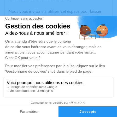
Nous vous invitons à utiliser cet espace pour laisser
vos condoléances, partager des photos souvenirs, une
anecdote ou exprimer vos pensées à travers des
poèmes ou des textes. Cet endroit est un lieu
d'expression dédié à honorer la mémoire d’Elise
FIASCHI.
Un service de plantation d’arbre hommage est
disponible ici
.
Je rends hommage
Cérémonie religieuse
samedi 13 août 2022 à 09h30
9
Église Saint André de Bouc-Bel-Air
2, Rue Bourbon
Faire-part
Hommages
13320 Bouc-Bel-Air