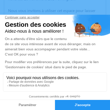
Nous vous invitons à utiliser cet espace pour laisser
vos condoléances, partager des photos souvenirs, une
anecdote ou exprimer vos pensées à travers des
poèmes ou des textes. Cet endroit est un lieu
d'expression dédié à honorer la mémoire de Émile
MARIN.
Un service de plantation d’arbre hommage est
disponible ici
.
Je rends hommage
Cérémonie civile
vendredi 06 décembre 2024 à 14h30
25
Crématorium de Provence et Parc Mémorial
de Provence d'Aix-en-Provence
Faire-part
Hommages
2370, Rue Claude Nicolas Ledoux