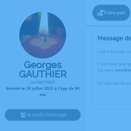
Faire-part
Message de 
Chère famille, c
Georges
C'est avec une 
survenu
vendred
GAUTHIER
né GAUTHIER
Un service de p
décédé le 28 juillet 2023 à l'âge de 90
ans
Je rends hommage