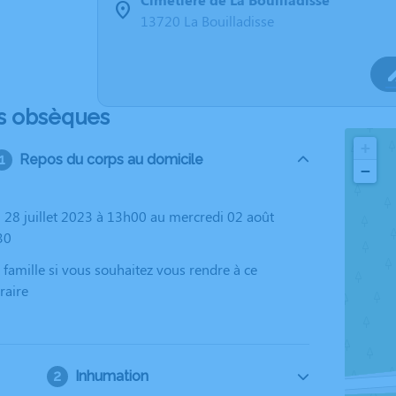
13720 La Bouilladisse
s obsèques
+
Repos du corps au domicile
−
30
raire
Inhumation