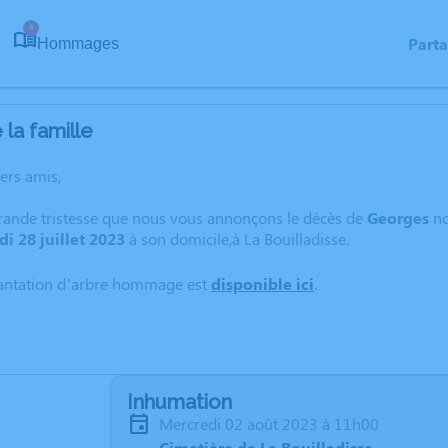
4
Part
Hommages
la famille
hers amis,
grande tristesse que nous vous annonçons le décès de
Georges
no
i 28 juillet 2023
à son domicile,à La Bouilladisse.
lantation d’arbre hommage est
disponible ici
.
Inhumation
mercredi 02 août 2023 à 11h00
Cimetière de La Bouilladisse