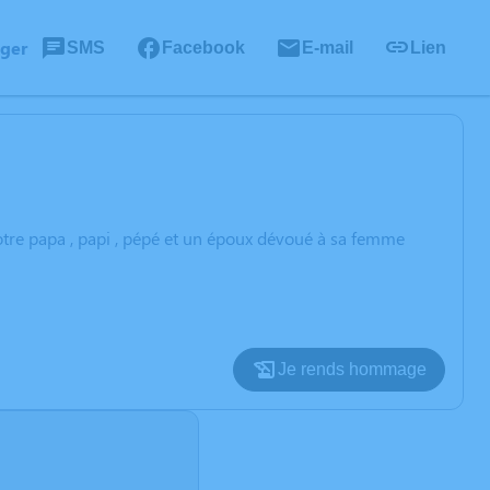
ager
SMS
Facebook
E-mail
Lien
tre papa , papi , pépé et un époux dévoué à sa femme
Je rends hommage