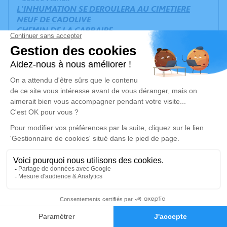
L'INHUMATION SE DEROULERA AU CIMETIERE
NEUF DE CADOLIVE
CHEMIN DE LA CARRAIRE
GRANDE MONTEE EN FACE DU CENTRE MEDICAL
13950 CADOLIVE
Un service de plantation d’arbre hommage est
disponible ici
.
Je rends hommage
Cérémonie religieuse
mercredi 20 décembre 2023 à 15h00
Église Saint Pierre d'Auriol
4, Chemin de Saint Pierre
50
13390 Auriol
Faire-part
Hommages