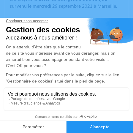
survenu le mercredi 29 septembre 2021 à Marseille.
Nous vous invitons à utiliser cet espace pour laisser
vos condoléances, partager des photos souvenirs, une
anecdote ou exprimer vos pensées à travers des
poèmes ou des textes. Cet endroit est un lieu
d'expression dédié à honorer la mémoire de Georgette
DUBOUSQUET.
Un service de plantation d’arbre hommage est
disponible ici
.
Je rends hommage
Cérémonie religieuse
5
mercredi 06 octobre 2021 à 15h00
Église Sainte - Marie de Gardanne
Faire-part
Hommages
3 Bd Bontemps