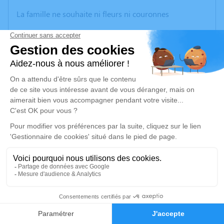
La famille ne souhaite ni fleurs ni couronnes
Un service de plantation d’arbre hommage est
disponible ici
.
Je rends hommage
Crémation
vendredi 30 juin 2023 à 09h30
Crématorium de Provence et Parc Mémorial
de Provence d'Aix-en-Provence
2370, Rue Claude Nicolas Ledoux
13290 Aix-en-Provence
36
Je rends hommage
Faire-part
Hommages
Déroulé des obsèques