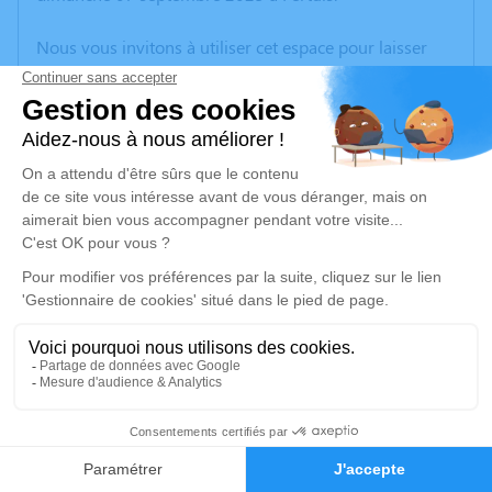
Nous vous invitons à utiliser cet espace pour laisser
vos condoléances, partager des photos souvenirs, une
anecdote ou exprimer vos pensées à travers des
poèmes ou des textes. Cet endroit est un lieu
d'expression dédié à honorer la mémoire de Gilbert
BATIN.
Un service de plantation d’arbre hommage est
disponible ici
.
Je rends hommage
Crémation
lundi 15 septembre 2025 à 10h00
4
Crématorium de Provence et Parc Mémorial
de Provence d'Aix-en-Provence
Faire-part
Hommages
2370, Rue Claude Nicolas Ledoux