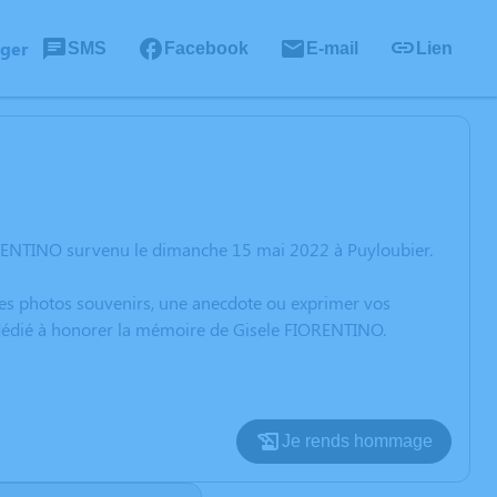
ager
SMS
Facebook
E-mail
Lien
ORENTINO survenu le dimanche 15 mai 2022 à Puyloubier.
 des photos souvenirs, une anecdote ou exprimer vos
n dédié à honorer la mémoire de Gisele FIORENTINO.
Je rends hommage