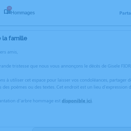
14
Part
Hommages
la famille
hers amis,
grande tristesse que nous vous annonçons le décès de Gisele FI
ns à utiliser cet espace pour laisser vos condoléances, partager
s des poèmes ou des textes. Cet endroit est un lieu d'expressio
lantation d’arbre hommage est
disponible ici
.