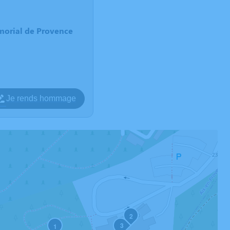
morial de Provence
Je rends hommage
2
3
1