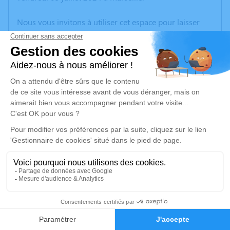
Nous vous invitons à utiliser cet espace pour laisser
vos condoléances, partager des photos souvenirs, une
anecdote ou exprimer vos pensées à travers des
poèmes ou des textes. Cet endroit est un lieu
d'expression dédié à honorer la mémoire de Guy LE
SAUX.
Un service de plantation d’arbre hommage est
disponible ici
.
Je rends hommage
Cérémonie religieuse
mardi 16 juillet 2024 à 10h30
5
Crématorium de Provence et Parc Mémorial
de Provence d'Aix-en-Provence
Faire-part
Hommages
2370, Rue Claude Nicolas Ledoux