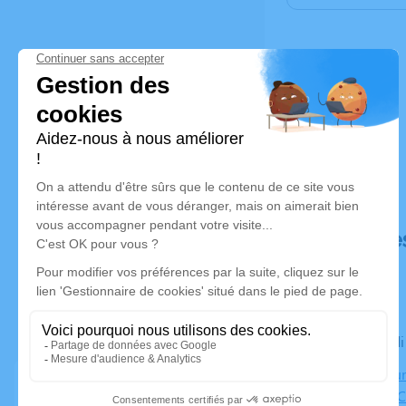
Déroulé de
Le mercred
Crématorium
2370, Rue C