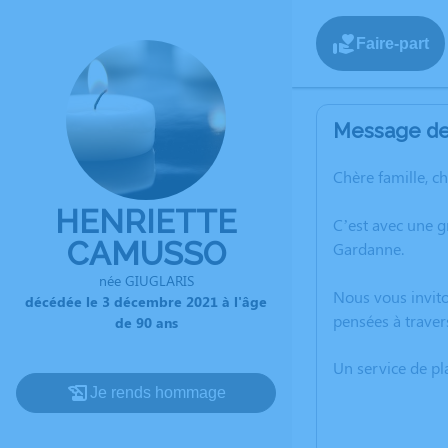
Faire-part
Message de 
Chère famille, c
HENRIETTE
C’est avec une 
CAMUSSO
Gardanne.
née GIUGLARIS
Nous vous invito
décédée le 3 décembre 2021 à l'âge
pensées à traver
de 90 ans
Un service de p
Je rends hommage