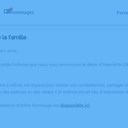
Part
Hommages
0
la famille
hers amis,
grande tristesse que nous vous annonçons le décès d’Henriette
ns à utiliser cet espace pour laisser vos condoléances, partager
s des poèmes ou des textes. Cet endroit est un lieu d'expressio
lantation d’arbre hommage est
disponible ici
.