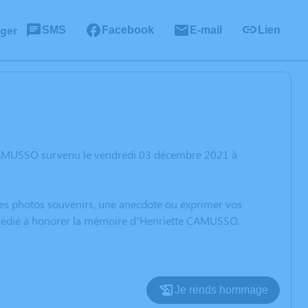
ager
SMS
Facebook
E-mail
Lien
 CAMUSSO survenu le vendredi 03 décembre 2021 à
 des photos souvenirs, une anecdote ou exprimer vos
n dédié à honorer la mémoire d’Henriette CAMUSSO.
Je rends hommage