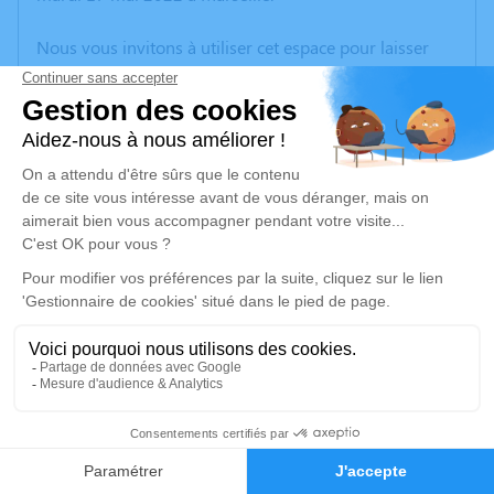
Nous vous invitons à utiliser cet espace pour laisser
vos condoléances, partager des photos souvenirs, une
anecdote ou exprimer vos pensées à travers des
poèmes ou des textes. Cet endroit est un lieu
d'expression dédié à honorer la mémoire d’Henry
MAILLOT.
Un service de plantation d’arbre hommage est
disponible ici
.
Je rends hommage
Cérémonie civile
lundi 23 mai 2022 à 10h30
159
Crématorium de Provence et Parc Mémorial
de Provence d'Aix-en-Provence
Faire-part
Hommages
2370, Rue Claude Nicolas Ledoux