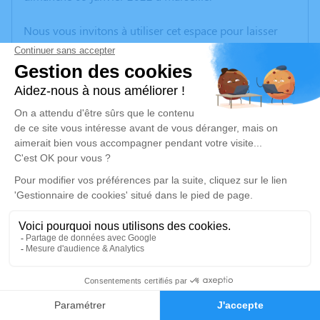
Nous vous invitons à utiliser cet espace pour laisser
vos condoléances, partager des photos souvenirs, une
anecdote ou exprimer vos pensées à travers des
poèmes ou des textes. Cet endroit est un lieu
d'expression dédié à honorer la mémoire d’Huguette
BAROZ.
Un service de plantation d’arbre hommage est
disponible ici
.
Je rends hommage
Cérémonie civile
mardi 18 janvier 2022 à 14h30
28
Crématorium de Provence et Parc Mémorial
de Provence d'Aix-en-Provence
Faire-part
Hommages
2370, Rue Claude Nicolas Ledoux