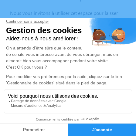
Nous vous invitons à utiliser cet espace pour laisser
vos condoléances, partager des photos souvenirs, une
anecdote ou exprimer vos pensées à travers des
poèmes ou des textes. Cet endroit est un lieu
d'expression dédié à honorer la mémoire d’Huguette
GACEB.
Un service de plantation d’arbre hommage est
disponible ici
.
Je rends hommage
Cérémonie religieuse
samedi 11 décembre 2021 à 10h45
8
Église Saint André de Bouc-Bel-Air
2, Rue Bourbon
Faire-part
Hommages
13320 Bouc-Bel-Air