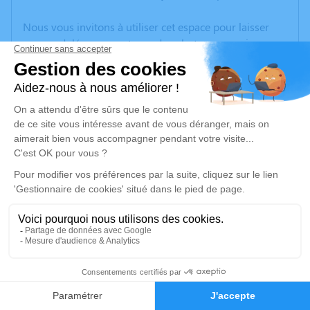
Nous vous invitons à utiliser cet espace pour laisser
vos condoléances, partager des photos souvenirs, une
anecdote ou exprimer vos pensées à travers des
poèmes ou des textes. Cet endroit est un lieu
d'expression dédié à honorer la mémoire d’Huguette
BLANC.
Un service de plantation d’arbre hommage est
disponible ici
.
Je rends hommage
Cérémonie religieuse
jeudi 12 février 2026 à 15h00
17
Église de la Transfiguration du Seigneur de
Mimet
Faire-part
Hommages
13105 Mimet