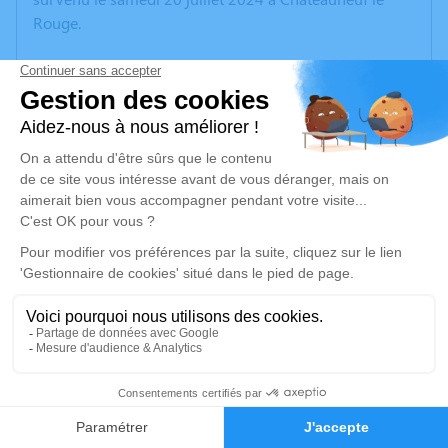
Rouge.
Nous vous invitons à utiliser cet espace pour laisser
vos condoléances, partager des photos souvenirs, une
anecdote ou exprimer vos pensées à travers des
poèmes ou des textes. Cet endroit est un lieu
d'expression dédié à honorer la mémoire de Jacqueline
Marie Claire SLOAN.
Un service de plantation d’arbre hommage est
disponible ici
.
Je rends hommage
Cérémonie religieuse
5
jeudi 25 juillet 2024 à 09h00
Eglise Saint Jean de Malte d'Aix-en-Provence
Faire-part
Hommages
24 Rue d'Italie