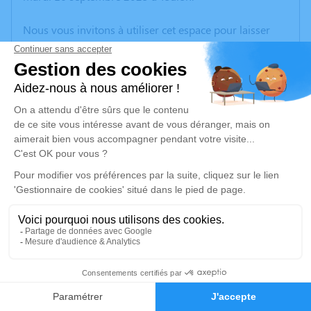
Nous vous invitons à utiliser cet espace pour laisser
vos condoléances, partager des photos souvenirs, une
anecdote ou exprimer vos pensées à travers des
poèmes ou des textes. Cet endroit est un lieu
d'expression dédié à honorer la mémoire de Jacques
TOURREAU.
Un service de plantation d’arbre hommage est
disponible ici
.
Je rends hommage
Crémation
lundi 22 septembre 2025 à 10h00
16
Crématorium de Provence et Parc Mémorial
de Provence d'Aix-en-Provence
Faire-part
Hommages
2370, Rue Claude Nicolas Ledoux