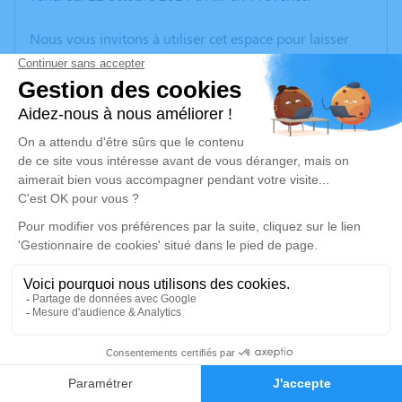
Nous vous invitons à utiliser cet espace pour laisser
vos condoléances, partager des photos souvenirs, une
anecdote ou exprimer vos pensées à travers des
poèmes ou des textes. Cet endroit est un lieu
d'expression dédié à honorer la mémoire de Jacques
MARISMARI.
Un service de plantation d’arbre hommage est
disponible ici
.
Je rends hommage
Cérémonie religieuse
jeudi 17 octobre 2024 à 10h00
29
Église Sainte - Marie de Gardanne
3 Bd Bontemps
Faire-part
Hommages
13120 Gardanne