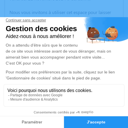
Nous vous invitons à utiliser cet espace pour laisser
vos condoléances, partager des photos souvenirs, une
anecdote ou exprimer vos pensées à travers des
poèmes ou des textes. Cet endroit est un lieu
d'expression dédié à honorer la mémoire de Jacquy
ENRICO.
Un service de plantation d’arbre hommage est
disponible ici
.
Je rends hommage
Crémation
vendredi 29 novembre 2024 à 14h30
12
Crématorium de Provence et Parc Mémorial
de Provence d'Aix-en-Provence
Faire-part
Hommages
2370, Rue Claude Nicolas Ledoux