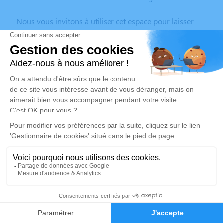
Nous vous invitons à utiliser cet espace pour laisser
vos condoléances, partager des photos souvenirs, une
anecdote ou exprimer vos pensées à travers des
poèmes ou des textes. Cet endroit est un lieu
d'expression dédié à honorer la mémoire de Jean-
Claude MONGE.
Un service de plantation d’arbre hommage est
disponible ici
.
Je rends hommage
Cérémonie religieuse
lundi 27 décembre 2021 à 15h00
2
Église Sainte - Marie de Gardanne
3 Bd Bontemps
Faire-part
Hommages
13120 Gardanne