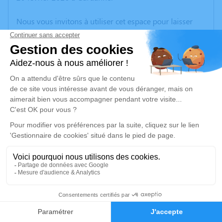
Nous vous invitons à utiliser cet espace pour laisser
vos condoléances, partager des photos souvenirs, une
anecdote ou exprimer vos pensées à travers des
poèmes ou des textes. Cet endroit est un lieu
d'expression dédié à honorer la mémoire de Jean TONI.
Un service de plantation d’arbre hommage est
disponible ici
.
Je rends hommage
Cérémonie religieuse
vendredi 27 février 2026 à 10h00
Église Sainte - Marie de Gardanne
6
3 Bd Bontemps
13120 Gardanne
Faire-part
Hommages