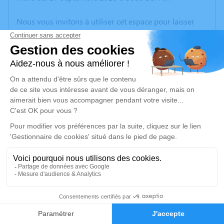
Nous vous invitons à utiliser cet espace pour laisser
vos condoléances, partager des photos souvenirs, une
anecdote ou exprimer vos pensées à travers des
poèmes ou des textes. Cet endroit est un lieu
d'expression dédié à honorer la mémoire de Jean
FABIEN.
Un service de plantation d’arbre hommage est
disponible ici
.
Je rends hommage
Crémation
lundi 22 septembre 2025 à 16h30
30
Crématorium de Provence et Parc Mémorial
de Provence d'Aix-en-Provence
Faire-part
Hommages
2370, Rue Claude Nicolas Ledoux