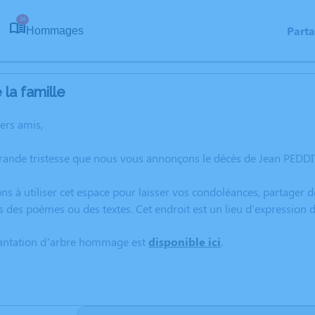
24
Part
Hommages
la famille
hers amis,
rande tristesse que nous vous annonçons le décès de Jean PEDDI
ns à utiliser cet espace pour laisser vos condoléances, partager
s des poèmes ou des textes. Cet endroit est un lieu d'expression
lantation d’arbre hommage est
disponible ici
.