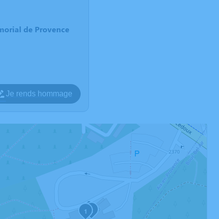
morial de Provence
Je rends hommage
2
1