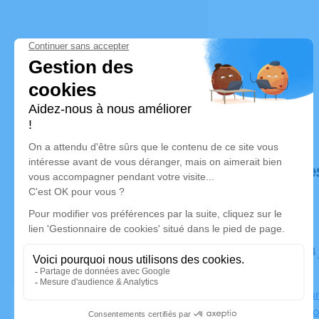
Déroulé de
Du jeudi 04 juin 2026 à 11h15 au vendredi 05 juin 2026 à
16h30
Crematorium
Claude Nico