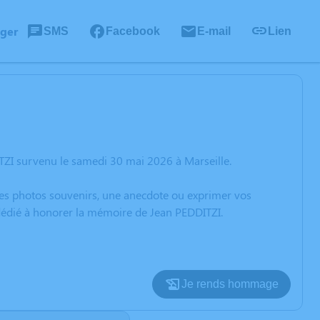
ager
SMS
Facebook
E-mail
Lien
TZI survenu le samedi 30 mai 2026 à Marseille.
 des photos souvenirs, une anecdote ou exprimer vos
 dédié à honorer la mémoire de Jean PEDDITZI.
Je rends hommage