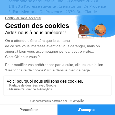
cérémonie se déroulera le lundi 30 octobre 2023 à
14h30 à l'adresse suivante : Crématorium De Provence
Et Parc Mémorial De Provence - 2370, Rue Claude
Nicolas Ledoux - 13290 Aix-en-Provence
les fleurs ne sont pas souhaitées pour la cérémonie .
Un service de plantation d’arbre hommage est
disponible ici
.
Je rends hommage
Cérémonie civile
lundi 30 octobre 2023 à 14h30
Crématorium de Provence et Parc Mémorial
de Provence d'Aix-en-Provence
2370, Rue Claude Nicolas Ledoux
8
13290 Aix-en-Provence
Faire-part
Hommages