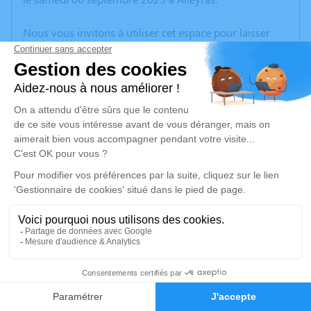
Nous vous invitons à utiliser cet espace pour laisser
vos condoléances, partager des photos souvenirs, une
anecdote ou exprimer vos pensées à travers des
poèmes ou des textes. Cet endroit est un lieu
d'expression dédié à honorer la mémoire de Jean-
Pierre SCHIFANO.
Un service de plantation d’arbre hommage est
disponible ici
.
Je rends hommage
Cérémonie religieuse
mercredi 10 septembre 2025 à 10h00
40
Paroisse de Biver de Gardanne
188, Rue des Rosiers
Faire-part
Hommages
13120 Gardanne