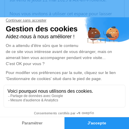
Nous vous invitons à utiliser cet espace pour laisser
vos condoléances, partager des photos souvenirs, une
anecdote ou exprimer vos pensées à travers des
poèmes ou des textes. Cet endroit est un lieu
d'expression dédié à honorer la mémoire de Jean-
Raymond PELLEGRINO.
Un service de plantation d’arbre hommage est
disponible ici
.
Je rends hommage
Cérémonie religieuse
mercredi 28 mai 2025 à 10h30
32
Église Saint-Pierre de Simiane-Collongue
4, Route de Mimet
Faire-part
Hommages
13109 Simiane-Collongue