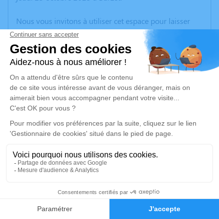
Nous vous invitons à utiliser cet espace pour laisser
vos condoléances, partager des photos souvenirs, une
anecdote ou exprimer vos pensées à travers des
poèmes ou des textes. Cet endroit est un lieu
d'expression dédié à honorer la mémoire de Jeanne
GUBERNATI.
Un service de plantation d’arbre hommage est
disponible ici
.
Je rends hommage
Inhumation
mercredi 29 octobre 2025 à 10h00
7
Cimetière de Mimet
13105 Mimet
Faire-part
Hommages