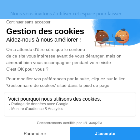
Nous vous invitons à utiliser cet espace pour laisser
vos condoléances, partager des photos souvenirs, une
anecdote ou exprimer vos pensées à travers des
poèmes ou des textes. Cet endroit est un lieu
d'expression dédié à honorer la mémoire de Jeannie
LAGIER.
Un service de plantation d’arbre hommage est
disponible ici
.
Je rends hommage
Cérémonie religieuse
vendredi 25 octobre 2024 à 10h00
38
Église Sainte-Anne de Septèmes-les-Vallons
Place Didier Tramoni
Faire-part
Hommages
13240 Septèmes-les-Vallons