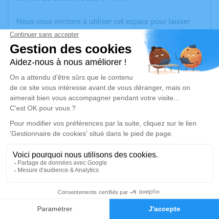
Nous vous invitons à utiliser cet espace pour laisser
vos condoléances, partager des photos souvenirs, une
anecdote ou exprimer vos pensées à travers des
poèmes ou des textes. Cet endroit est un lieu
d'expression dédié à honorer la mémoire de Jeannine
SEGARD.
Un service de plantation d’arbre hommage est
disponible ici
.
Je rends hommage
Crémation
lundi 20 octobre 2025 à 10h30
3
Crématorium de Provence et Parc Mémorial
de Provence d'Aix-en-Provence
Faire-part
Hommages
2370, Rue Claude Nicolas Ledoux